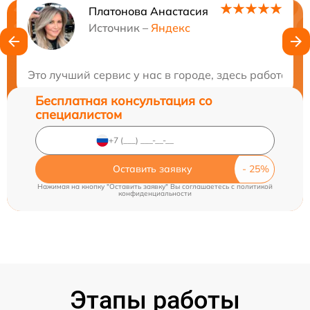
Платонова Анастасия
Нужна консультация?
Источник –
Яндекс
Закажите бесплатную консультацию
Это лучший сервис у нас в городе, здесь работают
Бесплатная консультация со
специалистом
Оставить заявку
Нажимая на кнопку "Оставить заявку" Вы соглашаетесь c
политикой
конфиденциальности
Этапы работы