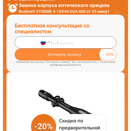
Замена корпуса оптического прицела
Bushnell XTREME 4-16X44 DOA 600 от 35 минут
Бесплатная консультация со
специалистом
Оставить заявку
Нажимая на кнопку "Оставить заявку" Вы соглашаетесь c
политикой
конфиденциальности
Скидка по
-20%
предварительной